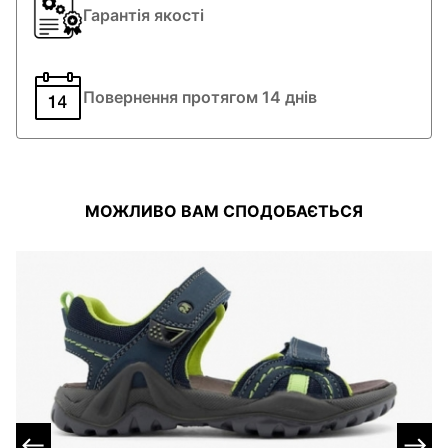
Гарантія якості
Мембрана Elefanten-Tex захищає від вологи, одночасно дозволяючи
ніжці дихати.
Подвійна застібка-липучка — швидке та зручне взування.
Посилений носок і п’ята для додаткового захисту.
Повернення протягом 14 днів
Легка, амортизуюча підошва з оптимальною підтримкою стопи.
Світловідбиваючі елементи
Переваги:
Максимальний комфорт і тепло навіть під час тривалих прогулянок.
Захист від дощу, снігу та вітру.
МОЖЛИВО ВАМ СПОДОБАЄТЬСЯ
Ідеальний баланс між функціональністю та сучасним дизайном.
Бренд Elefanten — легендарна німецька марка, що понад 90 років
створює якісне, анатомічно правильне взуття для дітей. Кожна пара
розробляється з урахуванням будови дитячої стопи та проходить
строгий контроль якості.