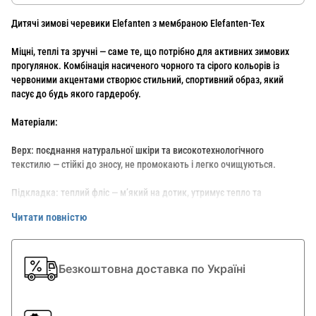
Дитячі зимові черевики Elefanten з мембраною Elefanten-Tex
Міцні, теплі та зручні — саме те, що потрібно для активних зимових
прогулянок. Комбінація насиченого чорного та сірого кольорів із
червоними акцентами створює стильний, спортивний образ, який
пасує до будь якого гардеробу.
Матеріали:
Верх: поєднання натуральної шкіри та високотехнологічного
текстилю — стійкі до зносу, не промокають і легко очищуються.
Підкладка: теплий фліс — м’який на дотик, утримує тепло та
забезпечує комфорт навіть у сильний мороз.
Читати повністю
Устілка: знімна, анатомічної форми, повстяна (войлок) матеріалу.
Підошва: гнучка, протиковзка, з глибоким протектором для надійного
Безкоштовна доставка по Україні
зчеплення з поверхнею.
Особливості моделі: