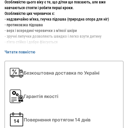
Особливістю цього віку є те, що дітки ще повзають, але вже
навчаються стояти і робити перші кроки.
Особливістю цих черевичок є:
- надзвичайно м'яка, гнучка підошва (природна опора для ніг)
- протиковзка підошва
- верх і всередині черевички з м'якої шкіри
- зручні липучки дозволяють швидко і легко взути дитину
- п'ята стійко і добре фіксується
- вентиляція ніжок
Читати повністю
- спереду і ззаду - захист від подряпин
- красивий дизайн
- дитина з радістю носить черевички, так як вони йому не заважають!
- повнота М (середня і широка)
Безкоштовна доставка по Україні
- сезон весна-літо
Фірма ELEFANTEN (Елефант) виробляє виключно дитяче взуття.
Взуття ідеально повторює анатомічну будову стопи, виготовлене ​​з
Гарантія якості
гіпоалергенних і натуральних матеріалів, що не утруднює рухи і не
створює жодних незручностей.
Повернення протягом 14 днів