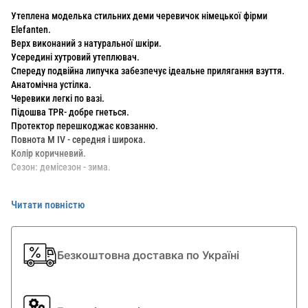
Утеплена моделька стильних деми черевичок німецької фірми
Elefanten.
Верх виконаний з натуральної шкіри.
Усередині хутровий утеплювач.
Спереду подвійна липучка забезпечує ідеальне прилягання взуття.
Анатомічна устілка.
Черевики легкі по вазі.
Підошва TPR- добре гнеться.
Протектор перешкоджає ковзанню.
Повнота M IV - середня і широка.
Колір коричневий.
Сезон: демісезон - зима.
Дитині зручно в них ходити, так як вони дуже легкі і зручні.
Читати повністю
Фірма ELEFANTEN (Елефант) виробляє виключно дитяче взуття.
Взуття ідеально повторює анатомічну будову стопи, виготовлене ​​з
гіпоалергенних і натуральних матеріалів, що не утруднює рухи і не
створює жодних незручностей.
Безкоштовна доставка по Україні