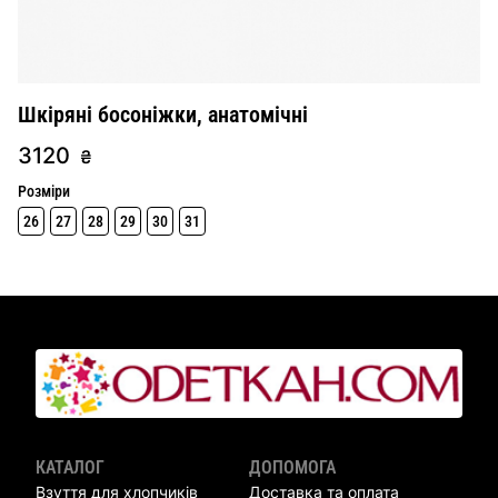
Шкіряні босоніжки, анатомічні
3120
₴
Розміри
26
27
28
29
30
31
КАТАЛОГ
ДОПОМОГА
Взуття для хлопчиків
Доставка та оплата