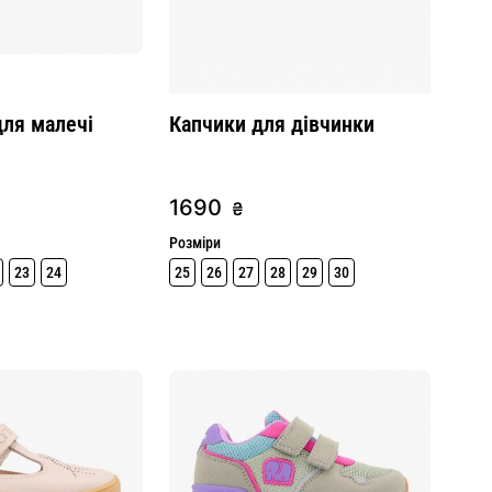
для малечі
Капчики для дівчинки
1690
₴
Розміри
23
24
25
26
27
28
29
30