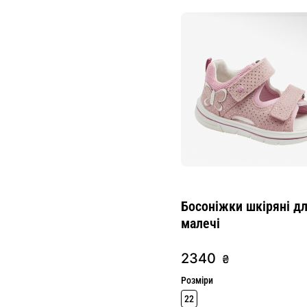
Босоніжки шкіряні д
малечі
2340
₴
Розміри
22