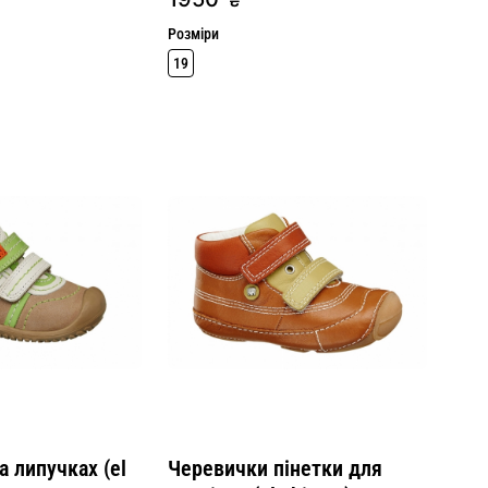
₴
Розміри
19
 липучках (el
Черевички пінетки для