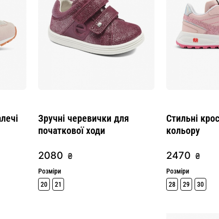
алечі
Зручні черевички для
Стильні кро
початкової ходи
кольору
2080
2470
₴
₴
Розміри
Розміри
20
21
28
29
30