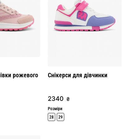
сівки рожевого
Снікерси для дівчинки
2340
₴
Розміри
28
29