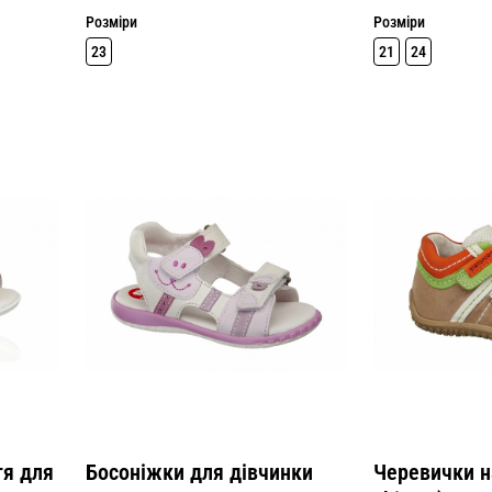
Розміри
Розміри
23
21
24
тя для
Босоніжки для дівчинки
Черевички на