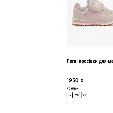
Легкі кросівки для м
1950
₴
Розміри
19
20
21