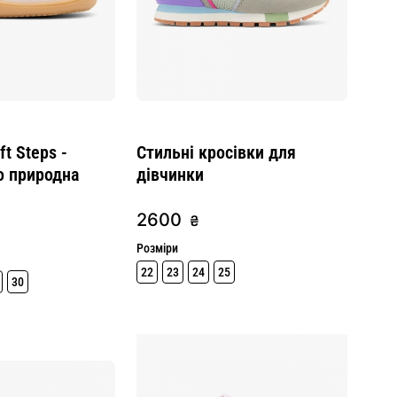
t Steps -
Cтильні кросівки для
о природна
дівчинки
2600
₴
Розміри
22
23
24
25
30