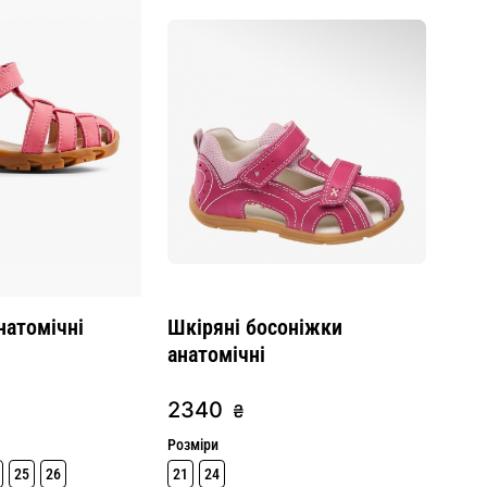
натомічні
Шкіряні босоніжки
анатомічні
2340
₴
Розміри
25
26
21
24