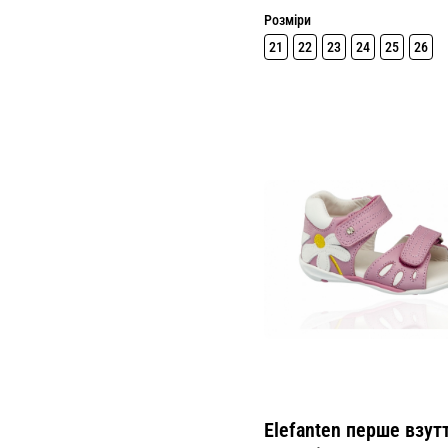
Розміри
21
22
23
24
25
26
Elefanten перше взут