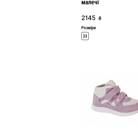
малечі
2145
₴
Розміри
23