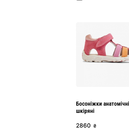
Босоніжки анатомічн
шкіряні
2860
₴