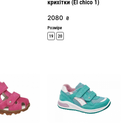
крихітки (El chico 1)
2080
₴
Розміри
19
20