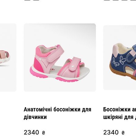
і
Анатомічні босоніжки для
Босоніжки а
дівчинки
шкіряні для
2340
2340
₴
₴