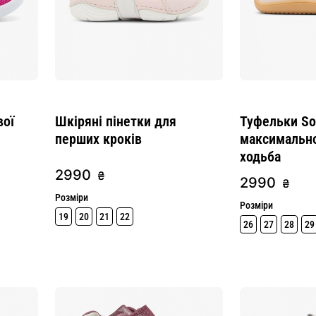
вої
Шкіряні пінетки для
Туфельки Sof
перших кроків
максимальн
ходьба
2990
₴
2990
₴
Розміри
Розміри
19
20
21
22
26
27
28
29