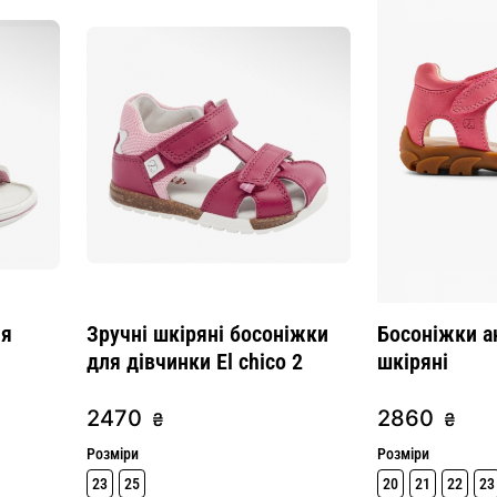
ля
Зручні шкіряні босоніжки
Босоніжки а
для дівчинки El chico 2
шкіряні
2470
2860
₴
₴
Розміри
Розміри
23
25
20
21
22
23