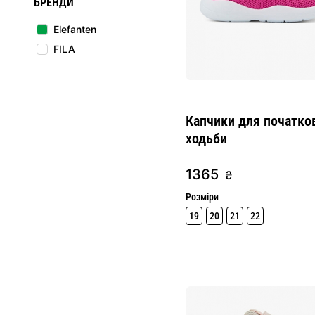
БРЕНДИ
Elefanten
FILA
Капчики для початко
ходьби
1365
₴
Розміри
19
20
21
22