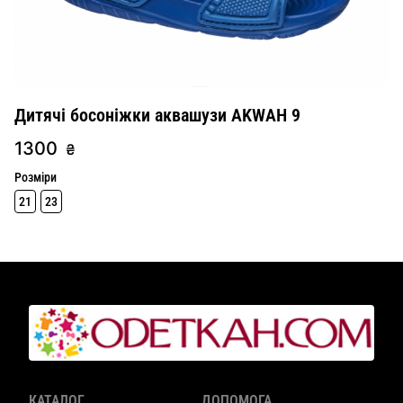
Дитячі босоніжки аквашузи AKWAH 9
1300
₴
Розміри
21
23
КАТАЛОГ
ДОПОМОГА