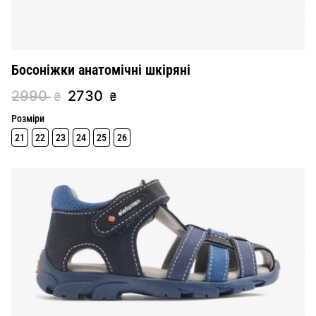
Босоніжки анатомічні шкіряні
2990
2730
₴
₴
Розміри
21
22
23
24
25
26