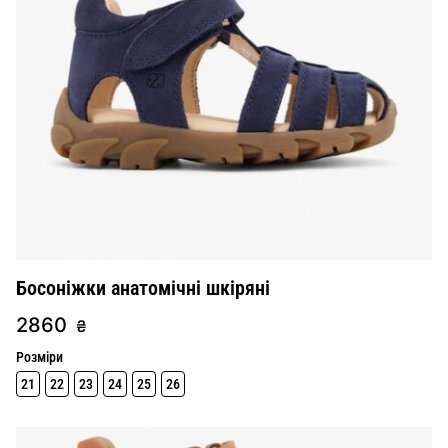
Босоніжки анатомічні шкіряні
2860
₴
Розміри
21
22
23
24
25
26