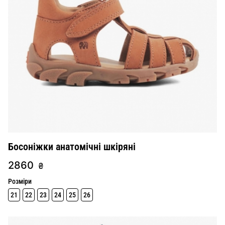
Босоніжки анатомічні шкіряні
2860
₴
Розміри
21
22
23
24
25
26