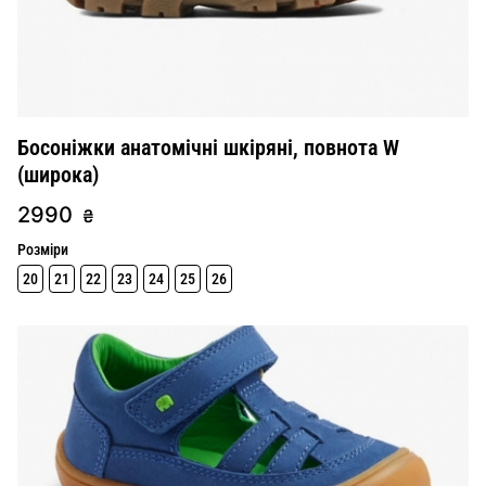
Босоніжки анатомічні шкіряні, повнота W
(широка)
2990
₴
Розміри
20
21
22
23
24
25
26