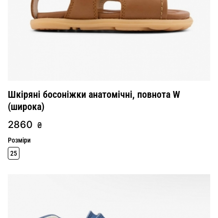
Шкіряні босоніжки анатомічні, повнота W
(широка)
2860
₴
Розміри
25