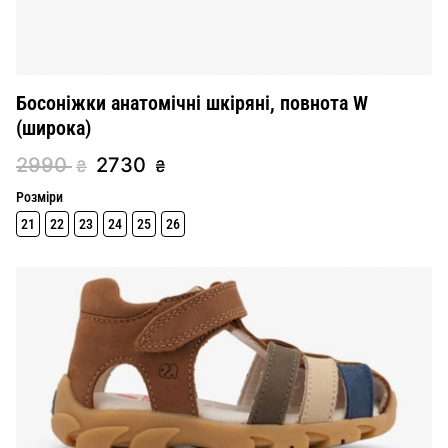
Босоніжки анатомічні шкіряні, повнота W
(широка)
2990
2730
₴
₴
Розміри
21
22
23
24
25
26