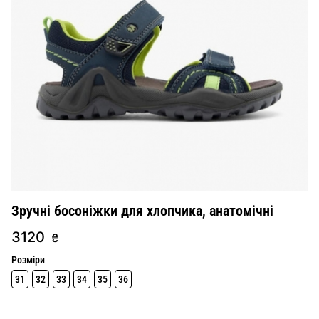
Зручні босоніжки для хлопчика, анатомічні
3120
₴
Розміри
31
32
33
34
35
36