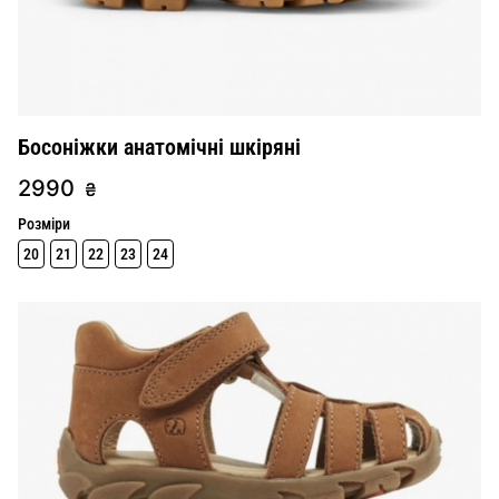
Босоніжки анатомічні шкіряні
2990
₴
Розміри
20
21
22
23
24