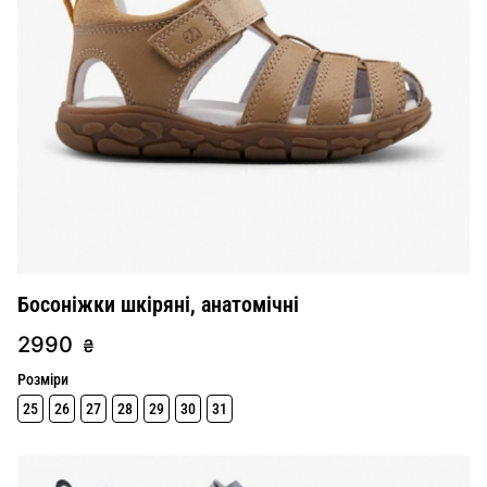
Босоніжки шкіряні, анатомічні
2990
₴
Розміри
25
26
27
28
29
30
31