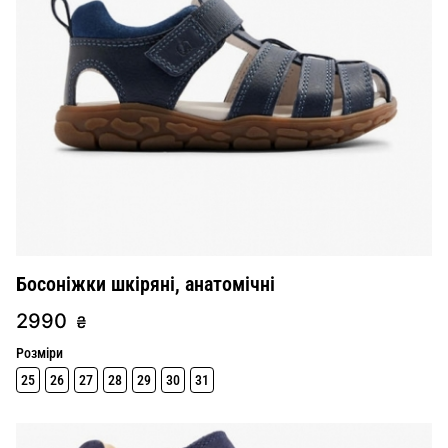
Босоніжки шкіряні, анатомічні
2990
₴
Розміри
25
26
27
28
29
30
31