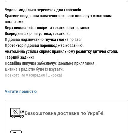
Чудова моделька черевичок для хлопчиків.
Красиве поєднання насиченого синього кольору з салатовим
вставками.
Верх виконаний зі шкіри та текстильних вставок
Всередині шкіряна устілка, текстиль.
Підошва надзвичайно гнучка і легка по вазі!
Протектор підошви перешкоджає ковзанню.
Анатомічна устілка сприяє правильному розвитку дитячої стопи.
Твердий задник!
Подвійна липучка забезпечує ідеальне прилягання.
Дитина з радістю буде їх взувати.
Повнота -M V (середня і широка)
Фірма ELEFANTEN (Елефант) виробляє виключно дитяче взуття.
Читати повністю
Взуття ідеально повторює анатомічна будова стопи, виготовлена ​​з
гіпоалергенних і натуральних матеріалів, що не утрудняє рухів і не
заподіює ніяких незручностей.
Безкоштовна доставка по Україні