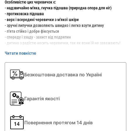
Особливістю цих черевичок є:
- надзвичайно м'яка, гнучка підошва (природна опора для ніг)
- протиковзка підошва
- верх і всередині черевички з м'якої шкіри
- зручні липучки дозволяють швидко і легко взути дитину
- п'ята стійко і добре фіксується
- спереду і ззаду - захист від подряпин
- дитина з радістю носить черевички, так як вони їй не заважають!
- повнота М
Читати повністю
- сезон весна-літо-осінь
- колір - коричневий з зеленим вставками.
Дитині зручно в них ходити, так як вони дуже легкі і зручні.
Безкоштовна доставка по Україні
Фірма ELEFANTEN (Елефант) виробляє виключно дитяче взуття.
Взуття ідеально повторює анатомічну будову стопи, виготовлене ​​з
гіпоалергенних і натуральних матеріалів, що не утруднює рухи і не
створює жодних незручностей.
Гарантія якості
Повернення протягом 14 днів