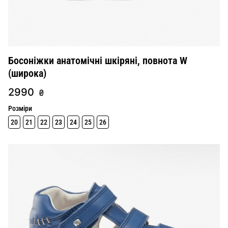
Босоніжки анатомічні шкіряні, повнота W
(широка)
2990
₴
Розміри
20
21
22
23
24
25
26