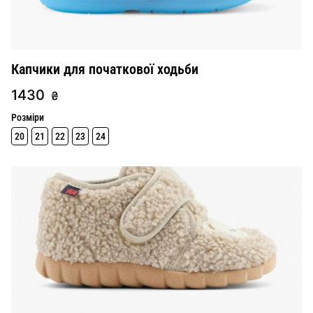
Капчики для початкової ходьби
1430
₴
Розміри
20
21
22
23
24