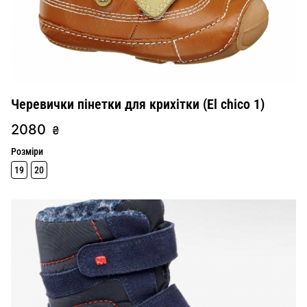
Черевички пінетки для крихітки (El chico 1)
2080
₴
Розміри
19
20