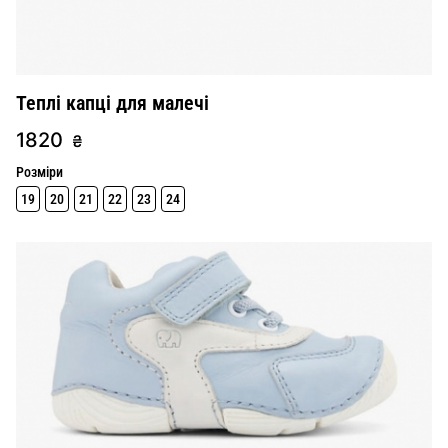
Теплі капці для малечі
1820
₴
Розміри
19
20
21
22
23
24