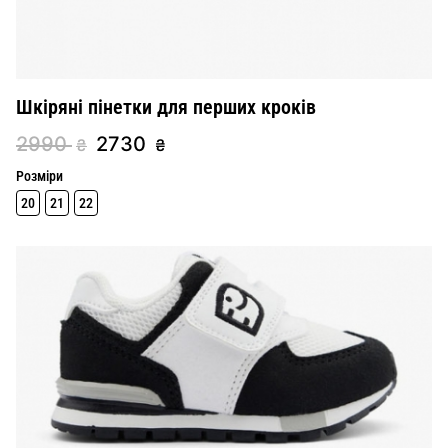
Шкіряні пінетки для перших кроків
2990
2730
₴
₴
Розміри
20
21
22