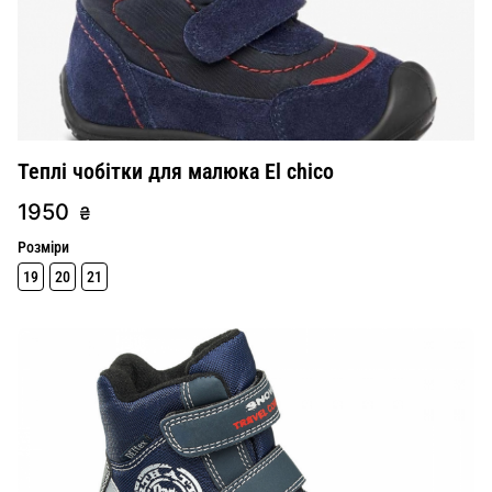
Теплі чобітки для малюка El chico
1950
₴
Розміри
19
20
21