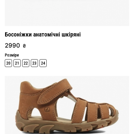
Босоніжки анатомічні шкіряні
2990
₴
Розміри
20
21
22
23
24