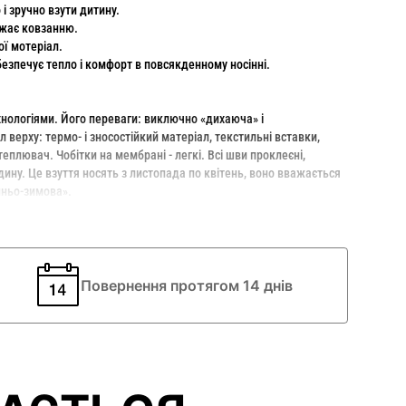
і зручно взути дитину.
жає ковзанню.
ої мотеріал.
безпечує тепло і комфорт в повсякденному носінні.
хнологіями. Його переваги: ​​виключно «дихаюча» і
верху: термо- і зносостійкий матеріал, текстильні вставки,
еплювач. Чобітки на мембрані - легкі. Всі шви проклеєні,
ину. Це взуття носять з листопада по квітень, воно вважається
інньо-зимова».
Повернення протягом 14 днів