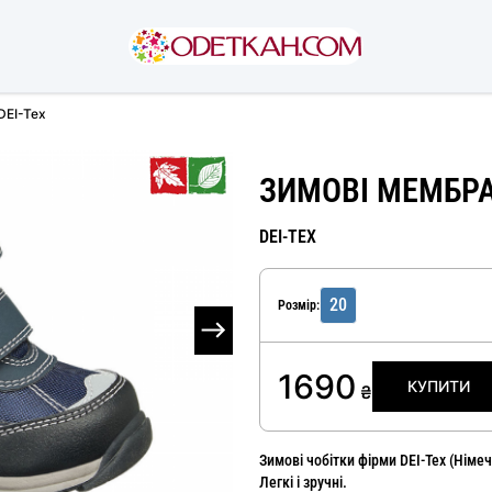
DEI-Tex
ЗИМОВІ МЕМБРА
DEI-TEX
20
Розмір:
1690
КУПИТИ
₴
Зимові чобітки фірми DEI-Tex (Німе
Легкі і зручні.