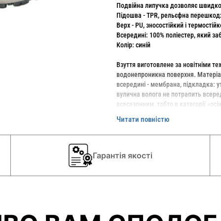
Подвійна липучка дозволяє швидко 
Підошва - TPR, рельєфна перешкод
Верх - PU, зносостійкий і термостійк
Всередині: 100% поліестер, який за
Колір: синій
Взуття виготовлене за новітніми те
водонепроникна поверхня. Матеріал 
всередині - мембрана, підкладка: ут
вулична волога не потрапить всеред
всесезонним, тобто в категорії «ос
Читати повністю
Гарантія якості