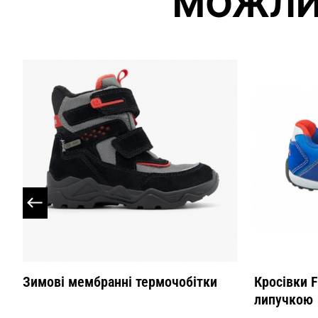
МОЖЛИ
Зимові мембранні термочобітки
Кросівки F
липучкою