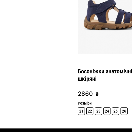
Босоніжки анатомічн
шкіряні
2860
₴
Розміри
21
22
23
24
25
26