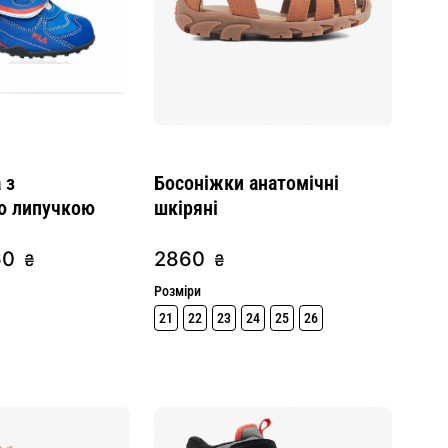
 з
Босоніжки анатомічні
ю липучкою
шкіряні
60
2860
₴
₴
Розміри
21
22
23
24
25
26