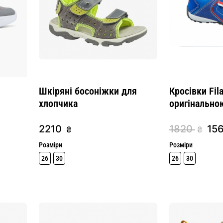
Шкіряні босоніжки для
Кросівки Fila
хлопчика
оригінально
2210
1820
15
₴
₴
Розміри
Розміри
26
30
26
30