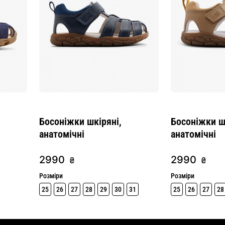
і
Босоніжки шкіряні,
Босоніжки ш
анатомічні
анатомічні
2990
2990
₴
₴
Розміри
Розміри
25
26
27
28
29
30
31
25
26
27
28