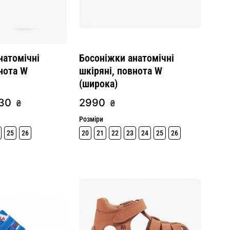
натомічні
Босоніжки анатомічні
нота W
шкіряні, повнота W
(широка)
30
2990
₴
₴
Розміри
25
26
20
21
22
23
24
25
26