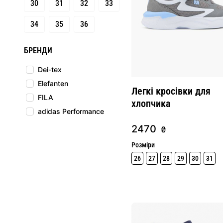
30
31
32
33
34
35
36
БРЕНДИ
Dei-tex
Elefanten
Легкі кросівки для
FILA
хлопчика
adidas Performance
2470
₴
Розміри
26
27
28
29
30
31