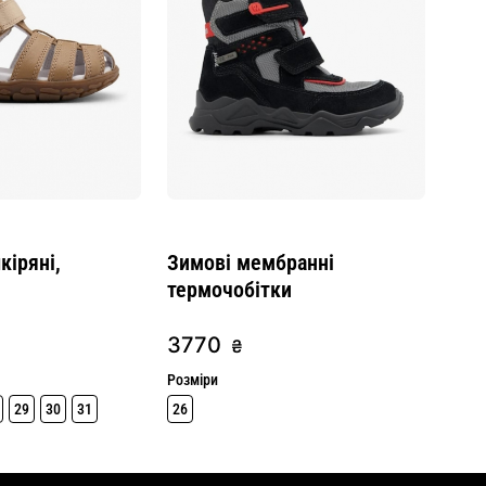
кіряні,
Зимові мембранні
термочобітки
3770
₴
Розміри
29
30
31
26