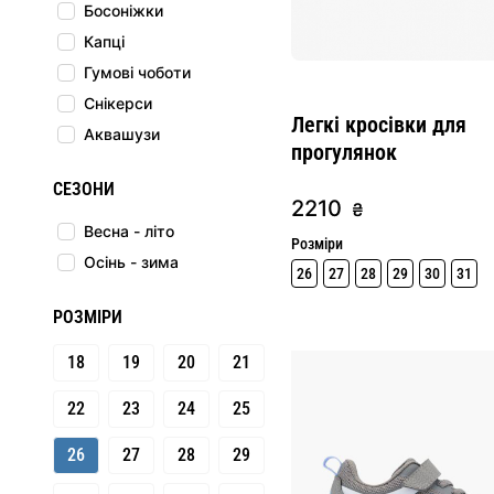
Босоніжки
Капці
Гумові чоботи
Снікерси
Легкі кросівки для
Аквашузи
прогулянок
СЕЗОНИ
2210
₴
Весна - літо
Розміри
Осінь - зима
26
27
28
29
30
31
РОЗМІРИ
18
19
20
21
22
23
24
25
26
27
28
29