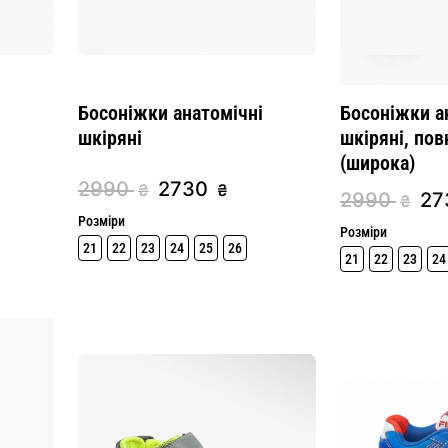
Босоніжки анатомічні
Босоніжки а
шкіряні
шкіряні, пов
(широка)
2990
2730
₴
₴
2990
27
₴
Розміри
Розміри
21
22
23
24
25
26
21
22
23
24