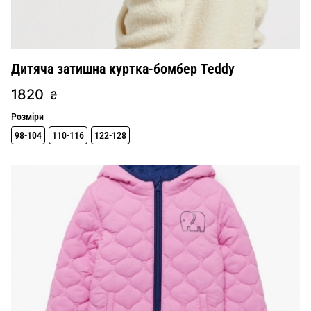
Дитяча затишна куртка-бомбер Teddy
1820
₴
Розміри
98-104
110-116
122-128