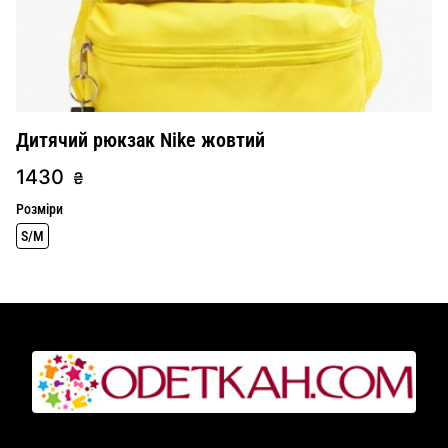
Дитячий рюкзак Nike жовтий
1430
₴
Розміри
S/M