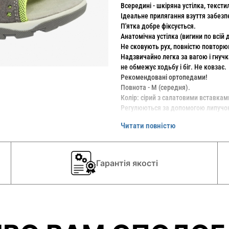
Всередині - шкіряна устілка, текст
Ідеальне прилягання взуття забезп
П'ятка добре фіксується.
Анатомічна устілка (вигини по всій
Не сковують рух, повністю повторю
Надзвичайно легка за вагою і гнучка 
не обмежує ходьбу і біг. Не ковзає.
Рекомендовані ортопедами!
Повнота - М (середня).
Колір: сірий з салатовими вставкам
Регулюються за допомогою липучок с
Читати повністю
Фірма ELEFANTEN (Елефант) виробл
анатомічну будову стопи, виготовлен
рухи і не створює жодних незручнос
Гарантія якості