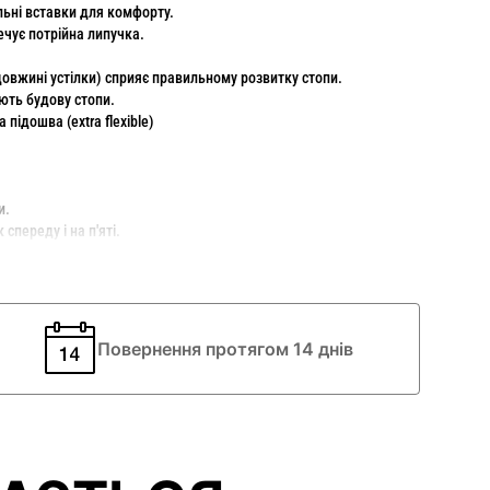
ильні вставки для комфорту.
ечує потрійна липучка.
 довжині устілки) сприяє правильному розвитку стопи.
ють будову стопи.
підошва (extra flexible)
и.
переду і на п'яті.
яє виключно дитяче взуття. Взуття ідеально повторює
е ​​з гіпоалергенних і натуральних матеріалів, що не утруднює
тей.
Повернення протягом 14 днів