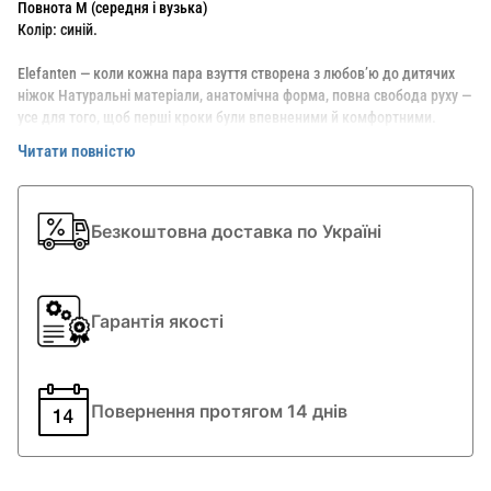
Повнота М (середня і вузька)
Колір: синій.
Elefanten — коли кожна пара взуття створена з любов’ю до дитячих
ніжок Натуральні матеріали, анатомічна форма, повна свобода руху —
усе для того, щоб перші кроки були впевненими й комфортними.
Читати повністю
Безкоштовна доставка по Україні
Гарантія якості
Повернення протягом 14 днів