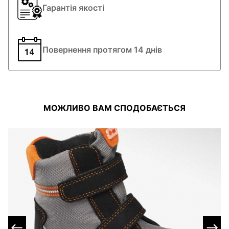
Гарантія якості
Фірма ELEFANTEN (Елефант) виробляє виключно дитяче взуття.
Взуття ідеально повторює анатомічну будову стопи, виготовлене ​​з
гіпоалергенних і натуральних матеріалів, що не утруднює рухи і не
створює жодних незручностей.
Повернення протягом 14 днів
МОЖЛИВО ВАМ СПОДОБАЄТЬСЯ