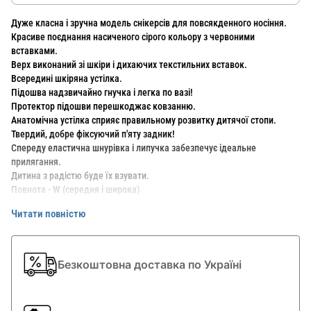
Дуже класна і зручна модель снікерсів для повсякденного носіння.
Красиве поєднання насиченого сірого кольору з червоними
вставками.
Верх виконаний зі шкіри і дихаючих текстильних вставок.
Всередині шкіряна устілка.
Підошва надзвичайно гнучка і легка по вазі!
Протектор підошви перешкоджає ковзанню.
Анатомічна устілка сприяє правильному розвитку дитячої стопи.
Твердий, добре фіксуючий п'яту задник!
Спереду еластична шнурівка і липучка забезпечує ідеальне
прилягання.
Дитина з радістю буде їх взувати.
Повнота - W (середня і широка)
Читати повністю
Додаткові плюси:
+ Спереду і ззаду - захист від подряпин
+ Легко доглядати за чистотою
Безкоштовна доставка по Україні
+ Малюнок протектора на підошві забезпечує хороші зчеплення
+ Колір: поєднання кольорів підходить до будь-якої іншої колірної
гамі гардероба.