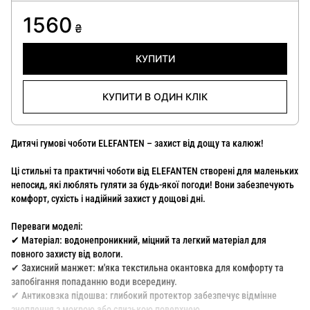
1560
₴
КУПИТИ
КУПИТИ В ОДИН КЛІК
Дитячі гумові чоботи ELEFANTEN – захист від дощу та калюж!
Ці стильні та практичні чоботи від ELEFANTEN створені для маленьких
непосид, які люблять гуляти за будь-якої погоди! Вони забезпечують
комфорт, сухість і надійний захист у дощові дні.
Переваги моделі:
✔ Матеріал: водонепроникний, міцний та легкий матеріал для
повного захисту від вологи.
✔ Захисний манжет: м'яка текстильна окантовка для комфорту та
запобігання попаданню води всередину.
✔ Антиковзка підошва: глибокий протектор забезпечує відмінне
зчеплення з мокрою або слизькою поверхнею.