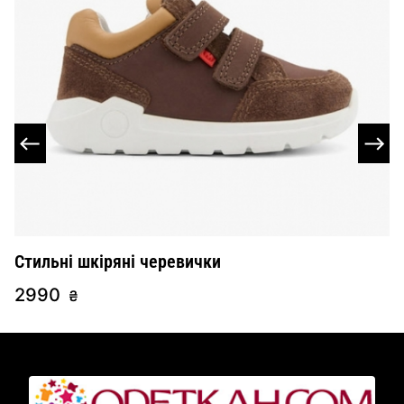
Стильні шкіряні черевички
Ш
2990
2
₴