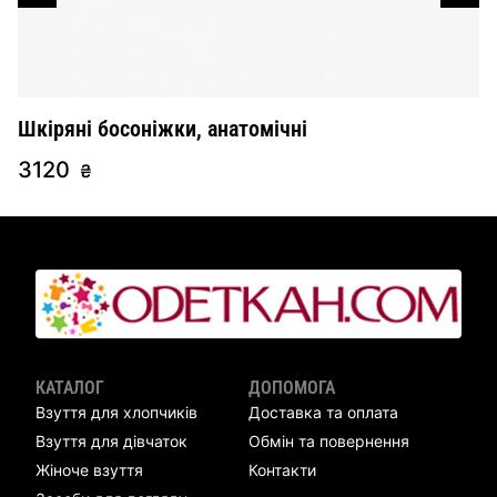
Шкіряні босоніжки, анатомічні
Т
3120
2
₴
КАТАЛОГ
ДОПОМОГА
Взуття для хлопчиків
Доставка та оплата
Взуття для дівчаток
Обмін та повернення
Жіноче взуття
Контакти