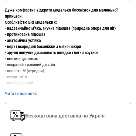
Дуже комфортна відкрита моделька босоніжок для маленької
принцеси.
Особливістю цієї модельки є:
- надзвичайно м'яка, гнучка підошва (природна опора для ніг)
- протиковзка підошва
- анатомічна устілка
- верх і всередині босоніжки з м'якої шкіри
- зручні липучки дозволяють швидко і легко взутися
- вентиляція ніжок
- яскравий красивий дизайн
- повнота М (середня)
- сезон - літо
- колір рожевий
Читати повністю
Ідеально підходять для перших кроків дитини.
Дитині зручно в них ходити, так як вони дуже легкі і зручні.
Фірма ELEFANTEN (Елефант) виготовляє виключно дитяче взуття.
Взуття ідеально повторює анатомічна будова стопи, виготовлена ​​з
Безкоштовна доставка по Україні
гіпоалергенних і натуральних матеріалів, що не утрудняє рухів і не
заподіює ніяких незручностей.