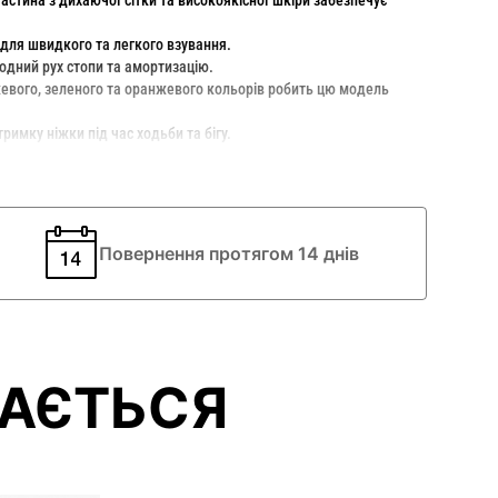
стина з дихаючої сітки та високоякісної шкіри забезпечує
 для швидкого та легкого взування.
одний рух стопи та амортизацію.
евого, зеленого та оранжевого кольорів робить цю модель
римку ніжки під час ходьби та бігу.
яє правильному розвитку дитячоі стопи.
!
Повернення протягом 14 днів
АЄТЬСЯ