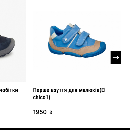
чобітки
Перше взуття для малюків(El
chico1)
1950
₴