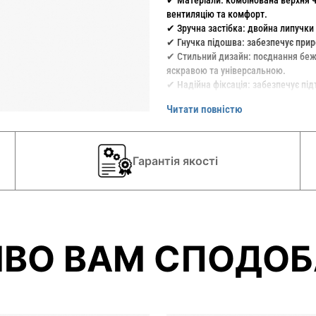
✔ Матеріали: комбінована верхня ча
вентиляцію та комфорт.
✔ Зручна застібка: двойна липучки
✔ Гнучка підошва: забезпечує прир
✔ Стильний дизайн: поєднання беж
яскравою та універсальною.
✔ Надійна фіксація: забезпечує підт
✔ Анатомічна шкіряна устілка спри
Читати повністю
✔ Повнота: М - середня
Ідеальний вибір для активних дітей
Гарантія якості
ВО ВАМ СПОДОБ