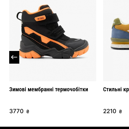
Зимові мембранні термочобітки
Стильні к
3770
2210
₴
₴