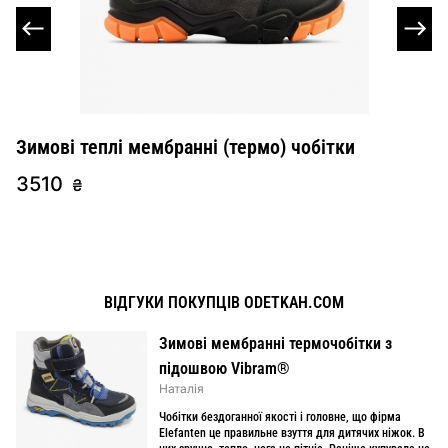
Зимові теплі мембранні (термо) чобітки
Т
3510
2
₴
ВІДГУКИ ПОКУПЦІВ ODETKAH.COM
Зимові мембранні термочобітки з
підошвою Vibram®
Наталія
Чобітки бездоганної якості і головне, що фірма
Elefanten це правильне взуття для дитячих ніжок. В