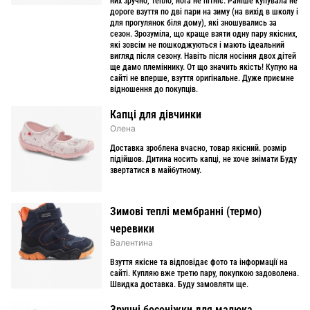
них зручно, тепло, нога не пітніє. Раніше купувала не
дороге взуття по дві пари на зиму (на вихід в школу і
для прогулянок біля дому), які зношувались за
сезон. Зрозуміла, що краще взяти одну пару якісних,
які зовсім не пошкоджуються і мають ідеальний
вигляд після сезону. Навіть після носіння двох дітей
ще дамо племіннику. От що значить якість! Купую на
сайті не вперше, взуття оригінальне. Дуже приємне
відношення до покупців.
Капці для дівчинки
Олена
Доставка зроблена вчасно, товар якісний. розмір
підійшов. Дитина носить капці, не хоче знімати Буду
звертатися в майбутному.
Зимові теплі мембранні (термо)
черевики
Валентина
Взуття якісне та відповідає фото та інформації на
сайті. Купляю вже третю пару, покупкою задоволена.
Швидка доставка. Буду замовляти ще.
Зручні босоніжки для малюка